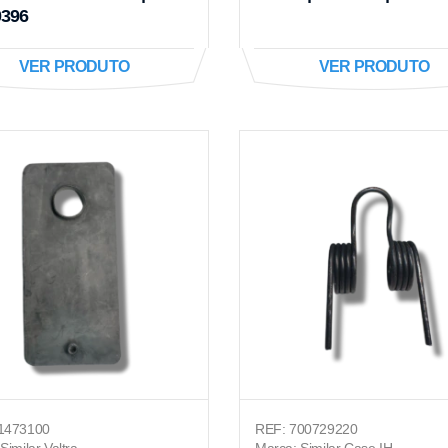
0396
VER PRODUTO
VER PRODUTO
1473100
REF: 700729220
Similar Valtra
Marca: Similar Case IH