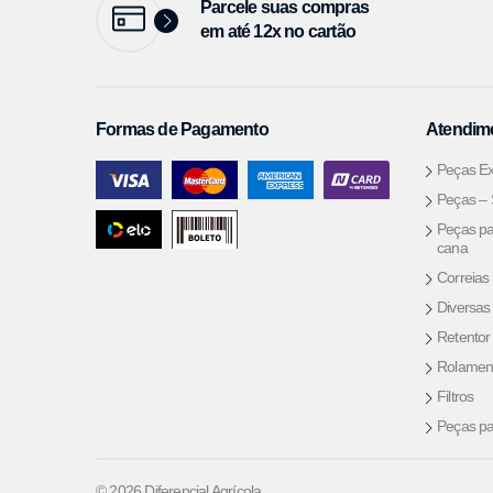
Parcele suas compras
em até 12x no cartão
Formas de Pagamento
Atendime
Peças Ex
Peças –
Peças pa
cana
Correias
Diversas
Retentor
Rolamen
Filtros
Peças pa
© 2026 Diferencial Agrícola