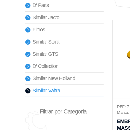
D' Parts
Similar Jacto
Filtros
Similar Stara
Similar GTS
D' Collection
Similar New Holland
Similar Valtra
REF: 7
Filtrar por Categoria
Marca:
EMBR
MASS