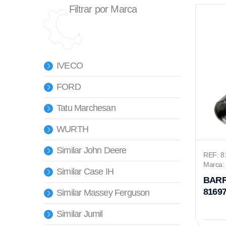
Filtrar por Marca
IVECO
FORD
Tatu Marchesan
WURTH
Similar John Deere
REF: 8
Marca: 
Similar Case IH
BARR
8169
Similar Massey Ferguson
Similar Jumil