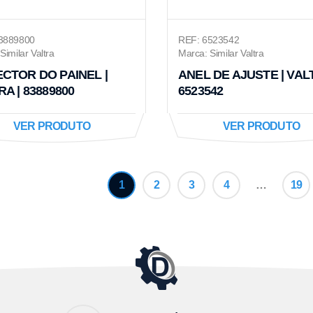
3889800
REF: 6523542
Similar Valtra
Marca: Similar Valtra
CTOR DO PAINEL |
ANEL DE AJUSTE | VALT
A | 83889800
6523542
VER PRODUTO
VER PRODUTO
1
2
3
4
…
19